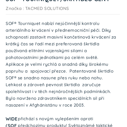
Značka :
TACMED SOLUTIONS
SOF® Tourniquet nabízí nejúčinnější kontrolu
arteriálního krvácení v přednemocniční péči. Díky
schopnosti zastavit masivní končetinová krvácení za
krátký čas se řadí mezi preferovaná škrtidla
používaná elitními vojenskými silami a
pohotovostními jednotkami po celém světě.
Aplikace je velmi rychlá a snadná díky širokému
popruhu a spojovací přezce. Patentované škrtidlo
SOF® se snadno nasune přes ruku nebo nohu.
Lehkost a zároveň pevnost škrtidla zaručuje
spolehlivost i v těch nejnáročnějších podmínkách.
Bylo navrženo zdravotníkem speciálních sil při
nasazení v Afghánistánu v roce 2003.
WIDE
přichází s novým vylepšením oproti
(SOF
předchozímu produktu! Světoznámé taktické