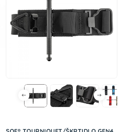
SOF® TOURNIQUET/ŠKRTIDLO GEN4