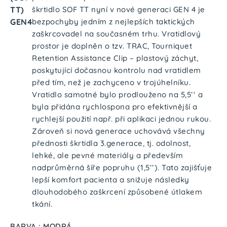
TT)
škrtidlo SOF TT nyní v nové generaci GEN 4 je
GEN4
bezpochyby jedním z nejlepších taktických
zaškrcovadel na současném trhu. Vratidlový
prostor je doplněn o tzv. TRAC, Tourniquet
Retention Assistance Clip – plastový záchyt,
poskytující dočasnou kontrolu nad vratidlem
před tím, než je zachyceno v trojúhelníku.
Vratidlo samotné bylo prodlouženo na 5,5‘‘ a
byla přidána rychlospona pro efektivnější a
rychlejší použití např. při aplikaci jednou rukou.
Zároveň si nová generace uchovává všechny
přednosti škrtidla 3.generace, tj. odolnost,
lehké, ale pevné materiály a především
nadprůměrná šíře popruhu (1,5‘‘). Tato zajišťuje
lepší komfort pacienta a snižuje následky
dlouhodobého zaškrcení způsobené útlakem
tkání.
BARVA : MODRÁ