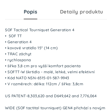
Popis
Detaily produktu
SOF Tactical Tourniquet Generation 4
• SOF TT
• Generation 4
• kovové vratidlo 15" (14 cm)
• TRAC záchyt
• rychlospona
• šířka 3,8 cm pro vyšší komfort pacienta
• SOFTT-W škrtidlo - malé, lehké, velmi efektivní
• Kód NATO NSN-6515-01-587-9943
• V rozměrech: délka: 112cm / šířka: 3,8cm
US PATENT-8,303,620 and D649,642 and 7,776,064
WIDE (SOF tactital tourniquet) GEN4 přichází s novým