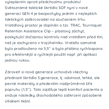
vylepšením oproti předchozímu produktu!
Světoznámé taktické škrtidlo SOF nyní v nové
generaci GEN 4 je bezpochyby jedním z nejlepších
taktických zaškrcovadel na současném trhu.
Vratidlový prostor je doplněn o tzv. TRAC, Tourniquet
Retention Assistance Clip – plastový záchyt,
poskytující dočasnou kontrolu nad vratidlem před tím,
než je zachyceno v trojúhelníku. Vratidlo samotné
bylo prodlouženo na 5,5‘‘ a byla přidána rychlospona
pro efektivnější a rychlejší použití např. při aplikaci
jednou rukou.
Zároveň si nová generace uchovává všechny
přednosti škrtidla 3.generace, tj. odolnost, lehké, ale
pevné materiály a především nadprůměrná šíře
popruhu (1,5‘‘). Tato zajišťuje lepší komfort pacienta a
snižuje následky dlouhodobého zaškrcení způsobené
útlakem tkání.