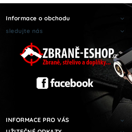
Informace o obchodu

sledujte nás

INFORMACE PRO VÁS

UŽITEČNÉ ODKAZY