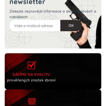
newsletter
Získejte nejnovější informace o akcích, slevách a
nabídkách
SÁZÍME NA KVALITU
prověřených značek zbraní